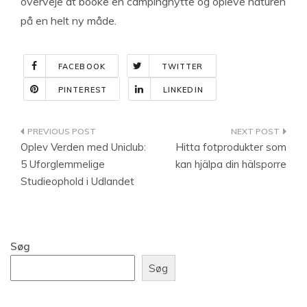
overveje at booke en campinghytte og opleve naturen
på en helt ny måde.
FACEBOOK
TWITTER
PINTEREST
LINKEDIN
Indlægsnavigation
Oplev Verden med Uniclub:
Hitta fotprodukter som
5 Uforglemmelige
kan hjälpa din hälsporre
Studieophold i Udlandet
Søg
Søg