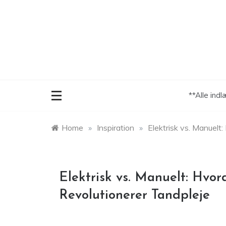
Skip
to
content
**Alle ind
Home
»
Inspiration
»
Elektrisk vs. Manuelt
Elektrisk vs. Manuelt: Hvo
Revolutionerer Tandpleje