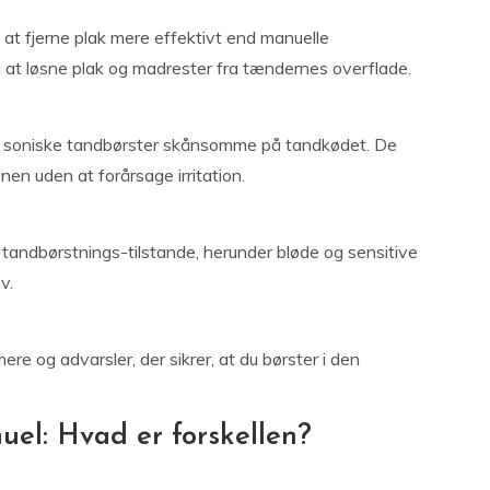
 at fjerne plak mere effektivt end manuelle
d at løsne plak og madrester fra tændernes overflade.
er soniske tandbørster skånsomme på tandkødet. De
en uden at forårsage irritation.
 tandbørstnings-tilstande, herunder bløde og sensitive
v.
e og advarsler, der sikrer, at du børster i den
nuel: Hvad er forskellen?