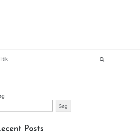
itik
øg
Søg
ecent Posts