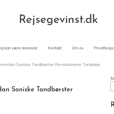
Rejsegevinst.dk
læg kan være annoncer
Kontakt
Om os
Privatlivspol
: Hvordan Soniske Tandbørster Revolutionerer Tandpleje
S
rdan Soniske Tandbørster
R