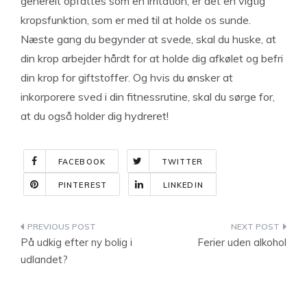
generelt opfattes som en irritation, er det en vigtig
kropsfunktion, som er med til at holde os sunde.
Næste gang du begynder at svede, skal du huske, at
din krop arbejder hårdt for at holde dig afkølet og befri
din krop for giftstoffer. Og hvis du ønsker at
inkorporere sved i din fitnessrutine, skal du sørge for,
at du også holder dig hydreret!
FACEBOOK
TWITTER
PINTEREST
LINKEDIN
Indlægsnavigation
På udkig efter ny bolig i
Ferier uden alkohol
udlandet?