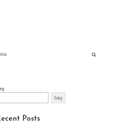
itik
øg
Søg
ecent Posts