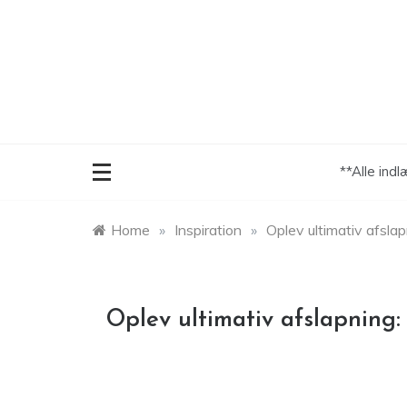
Skip
to
content
**Alle ind
Home
»
Inspiration
»
Oplev ultimativ afsla
Oplev ultimativ afslapning