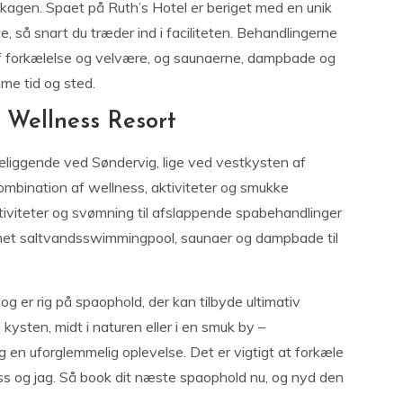
 Skagen. Spaet på Ruth’s Hotel er beriget med en unik
ce, så snart du træder ind i faciliteten. Behandlingerne
e af forkælelse og velvære, og saunaerne, dampbade og
me tid og sted.
 Wellness Resort
eliggende ved Søndervig, lige ved vestkysten af
mbination af wellness, aktiviteter og smukke
ktiviteter og svømning til afslappende spabehandlinger
met saltvandsswimmingpool, saunaer og dampbade til
g er rig på spaophold, der kan tilbyde ultimativ
kysten, midt i naturen eller i en smuk by –
g en uforglemmelig oplevelse. Det er vigtigt at forkæle
ss og jag. Så book dit næste spaophold nu, og nyd den