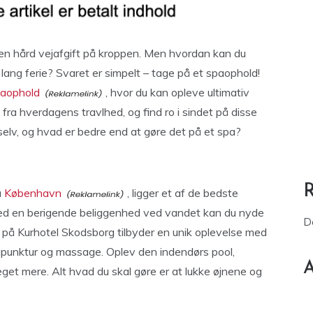
e en hård vejafgift på kroppen. Men hvordan kan du
lang ferie? Svaret er simpelt – tage på et spaophold!
paophold
, hvor du kan opleve ultimativ
 fra hverdagens travlhed, og find ro i sindet på disse
g selv, og hvad er bedre end at gøre det på et spa?
a
København
, ligger et af de bedste
ed en berigende beliggenhed ved vandet kan du nyde
D
på Kurhotel Skodsborg tilbyder en unik oplevelse med
upunktur og massage. Oplev den indendørs pool,
A
t mere. Alt hvad du skal gøre er at lukke øjnene og