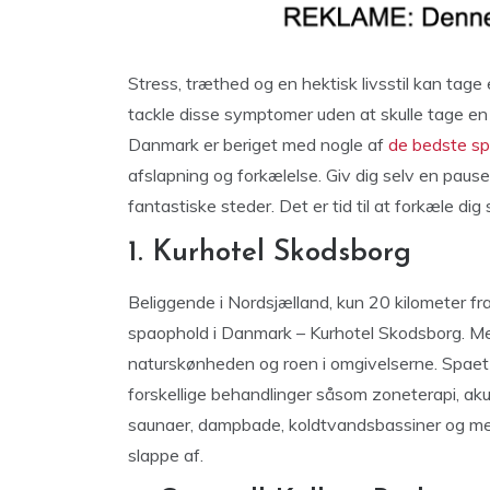
Stress, træthed og en hektisk livsstil kan tag
tackle disse symptomer uden at skulle tage en 
Danmark er beriget med nogle af
de bedste s
afslapning og forkælelse. Giv dig selv en pause
fantastiske steder. Det er tid til at forkæle di
1. Kurhotel Skodsborg
Beliggende i Nordsjælland, kun 20 kilometer fr
spaophold i Danmark – Kurhotel Skodsborg. M
naturskønheden og roen i omgivelserne. Spaet 
forskellige behandlinger såsom zoneterapi, ak
saunaer, dampbade, koldtvandsbassiner og mege
slappe af.