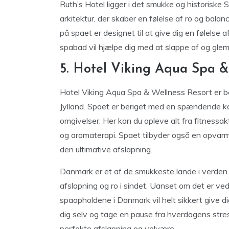
Ruth’s Hotel ligger i det smukke og historiske
arkitektur, der skaber en følelse af ro og balan
på spaet er designet til at give dig en følels
spabad vil hjælpe dig med at slappe af og glem
5. Hotel Viking Aqua Spa &
Hotel Viking Aqua Spa & Wellness Resort er b
Jylland. Spaet er beriget med en spændende ko
omgivelser. Her kan du opleve alt fra fitnessa
og aromaterapi. Spaet tilbyder også en opvar
den ultimative afslapning.
Danmark er et af de smukkeste lande i verden o
afslapning og ro i sindet. Uanset om det er ved 
spaopholdene i Danmark vil helt sikkert give di
dig selv og tage en pause fra hverdagens stre
perfekte afslapning og velvære.