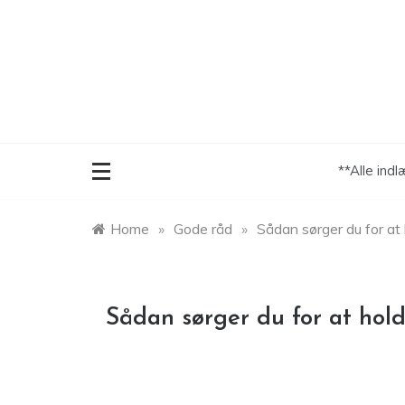
Skip
to
content
**Alle ind
Home
»
Gode råd
»
Sådan sørger du for at 
Sådan sørger du for at hold