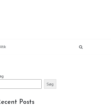
itik
øg
Søg
ecent Posts