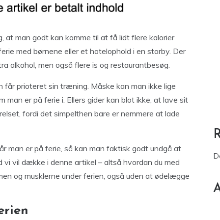
 at man godt kan komme til at få lidt flere kalorier
erie med børnene eller et hotelophold i en storby. Der
stra alkohol, men også flere is og restaurantbesøg.
n får prioteret sin træning. Måske kan man ikke lige
man er på ferie i. Ellers gider kan blot ikke, at lave sit
set, fordi det simpelthen bare er nemmere at lade
år man er på ferie, så kan man faktisk godt undgå at
D
d vi vil dække i denne artikel – altså hvordan du med
rmen og musklerne under ferien, også uden at ødelægge
A
erien