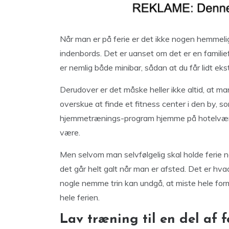
Når man er på ferie er det ikke nogen hemmelig,
indenbords. Det er uanset om det er en familief
er nemlig både minibar, sådan at du får lidt ek
Derudover er det måske heller ikke altid, at ma
overskue at finde et fitness center i den by, som 
hjemmetrænings-program hjemme på hotelværel
være.
Men selvom man selvfølgelig skal holde ferie n
det går helt galt når man er afsted. Det er hva
nogle nemme trin kan undgå, at miste hele fo
hele ferien.
Lav træning til en del af f