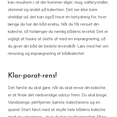
kan resultere i, at der kommer alger, mug, saltkrystaller,
skimmel og andet på kalechen. Det ser ikke bare
uheldigt ud, det kan også have en betydning for, hvor
længe du har din båd endnu. Når du får renset din
kaleche, så forlænger du nemlig bådens levetid. Det er
vigtigt at huske at slutte af med en imprægnering, så
du giver din båd de bedste levevilkår. Læs med her om
rensning og imprægnering af bådkaleche!
Klar-parat-rens!
Det første du skal gøre, når du skal rense din kaleche,
er at finde det nødvendige udstyr frem. Du skal bruge:
Vandslange, pletfjerner, børste, kalecherens og en
spand. Start først med at skylle hele bådens kaleche
med en vanslange – hvis du har en tilgængeligt. Ellers