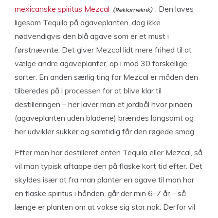
mexicanske spiritus Mezcal
. Den laves
ligesom Tequila på agaveplanten, dog ikke
nødvendigvis den blå agave som er et must i
førstnævnte. Det giver Mezcal lidt mere frihed til at
vælge andre agaveplanter, op i mod 30 forskellige
sorter. En anden særlig ting for Mezcal er måden den
tilberedes på i processen for at blive klar til
destilleringen – her laver man et jordbål hvor pinaen
(agaveplanten uden bladene) brændes langsomt og
her udvikler sukker og samtidig får den røgede smag.
Efter man har destilleret enten Tequila eller Mezcal, så
vil man typisk aftappe den på flaske kort tid efter. Det
skyldes især at fra man planter en agave til man har
en flaske spiritus i hånden, går der min 6-7 år – så
længe er planten om at vokse sig stor nok. Derfor vil