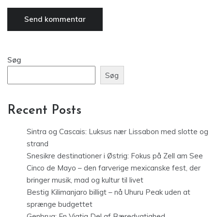
Søg
Søg
Recent Posts
Sintra og Cascais: Luksus nær Lissabon med slotte og
strand
Snesikre destinationer i Østrig: Fokus på Zell am See
Cinco de Mayo – den farverige mexicanske fest, der
bringer musik, mad og kultur til livet
Bestig Kilimanjaro billigt – nå Uhuru Peak uden at
sprænge budgettet
Genbrug: En Vigtig Del af Bæredygtighed