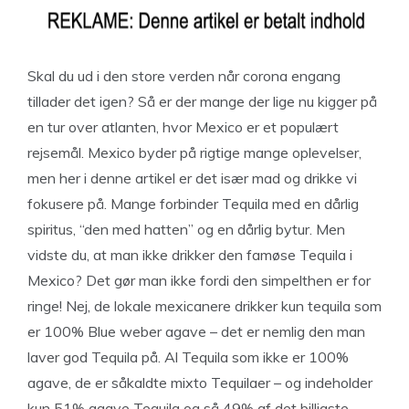
Skal du ud i den store verden når corona engang
tillader det igen? Så er der mange der lige nu kigger på
en tur over atlanten, hvor Mexico er et populært
rejsemål. Mexico byder på rigtige mange oplevelser,
men her i denne artikel er det især mad og drikke vi
fokusere på. Mange forbinder Tequila med en dårlig
spiritus, “den med hatten” og en dårlig bytur. Men
vidste du, at man ikke drikker den famøse Tequila i
Mexico? Det gør man ikke fordi den simpelthen er for
ringe! Nej, de lokale mexicanere drikker kun tequila som
er 100% Blue weber agave – det er nemlig den man
laver god Tequila på. Al Tequila som ikke er 100%
agave, de er såkaldte mixto Tequilaer – og indeholder
kun 51% agave Tequila og så 49% af det billigste