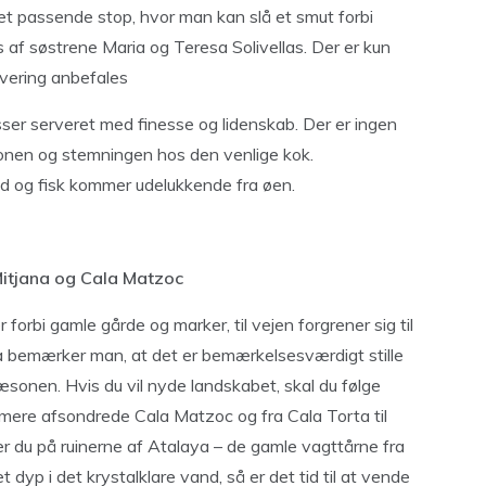
 et passende stop, hvor man kan slå et smut forbi
s af søstrene Maria og Teresa Solivellas. Der er kun
rvering anbefales
ser serveret med finesse og lidenskab. Der er ingen
onen og stemningen hos den venlige kok.
d og fisk kommer udelukkende fra øen.
Mitjana og Cala Matzoc
orbi gamle gårde og marker, til vejen forgrener sig til
ana bemærker man, at det er bemærkelsesværdigt stille
æsonen. Hvis du vil nyde landskabet, skal du følge
u mere afsondrede Cala Matzoc og fra Cala Torta til
r du på ruinerne af Atalaya – de gamle vagttårne ​​fra
et dyp i det krystalklare vand, så er det tid til at vende