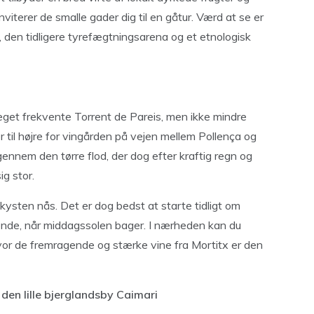
viterer de smalle gader dig til en gåtur. Værd at se er
 den tidligere tyrefægtningsarena og et etnologisk
get frekvente Torrent de Pareis, men ikke mindre
til højre for vingården på vejen mellem Pollença og
gennem den tørre flod, der dog efter kraftig regn og
g stor.
ysten nås. Det er dog bedst at starte tidligt om
nde, når middagssolen bager. I nærheden kan du
vor de fremragende og stærke vine fra Mortitx er den
i den lille bjerglandsby Caimari