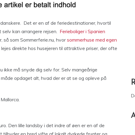
anskere. Det er en af de feriedestinationer, hvortil
mt selv kan arrangere rejsen.
Ferieboliger i Spanien
r, så som Sommerferie.nu, hvor
sommerhuse med egen
n lejes direkte hos husejeren til attraktive priser, der ofte
du ikke må snyde dig selv for. Selv mangeårige
 måde opdaget alt, hvad der er at se og opleve på
D
Mallorca.
A
. Den lille landsby i det indre af øen er en af ​​de
ilbyder en bred vifte af lokalt dyrkede frugter og