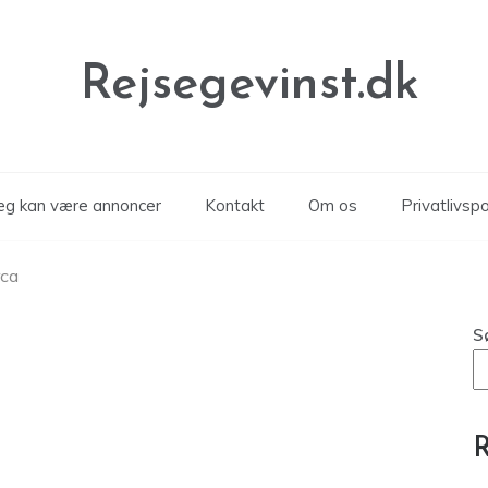
Rejsegevinst.dk
læg kan være annoncer
Kontakt
Om os
Privatlivspol
rca
S
R