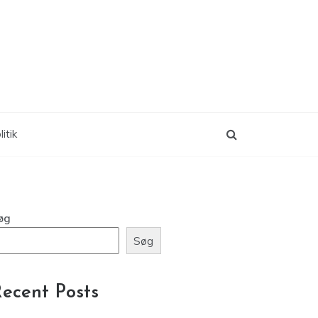
itik
øg
Søg
ecent Posts