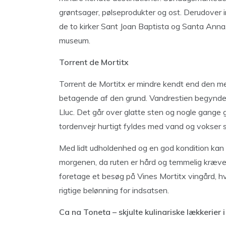
grøntsager, pølseprodukter og ost. Derudover in
de to kirker Sant Joan Baptista og Santa Anna,
museum.
Torrent de Mortitx
Torrent de Mortitx er mindre kendt end den me
betagende af den grund. Vandrestien begynder 
Lluc. Det går over glatte sten og nogle gange 
tordenvejr hurtigt fyldes med vand og vokser si
Med lidt udholdenhed og en god kondition kan k
morgenen, da ruten er hård og temmelig kræve
foretage et besøg på Vines Mortitx vingård, h
rigtige belønning for indsatsen.
Ca na Toneta – skjulte kulinariske lækkerier 