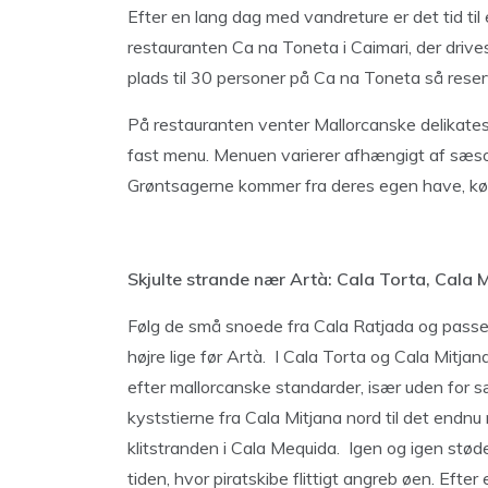
Efter en lang dag med vandreture er det tid til
restauranten Ca na Toneta i Caimari, der drive
plads til 30 personer på Ca na Toneta så rese
På restauranten venter Mallorcanske delikates
fast menu. Menuen varierer afhængigt af sæs
Grøntsagerne kommer fra deres egen have, kø
Skjulte strande nær Artà: Cala Torta, Cala 
Følg de små snoede fra Cala Ratjada og passer f
højre lige før Artà. I Cala Torta og Cala Mitj
efter mallorcanske standarder, især uden for s
kyststierne fra Cala Mitjana nord til det endn
klitstranden i Cala Mequida. Igen og igen støde
tiden, hvor piratskibe flittigt angreb øen. Efter 