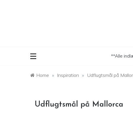
Skip
to
content
**Alle ind
Home
»
Inspiration
»
Udflugtsmål på Mallo
Udflugtsmål på Mallorca